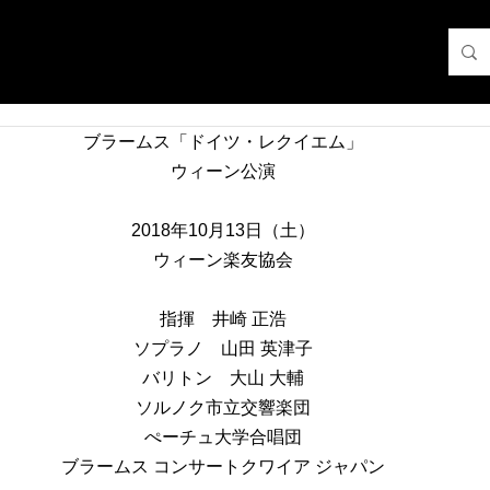
ブラームス「ドイツ・レクイエム」
ウィーン公演
2018年10月13日（土）
ウィーン楽友協会
指揮　井崎 正浩
ソプラノ　山田 英津子
バリトン　大山 大輔
ソルノク市立交響楽団
ぺーチュ大学合唱団
ブラームス コンサートクワイア ジャパン﻿